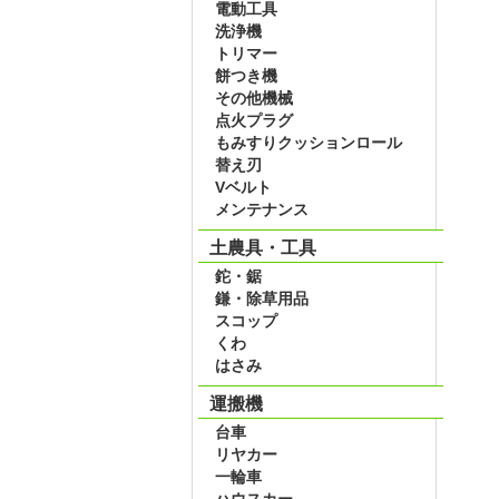
電動工具
洗浄機
トリマー
餅つき機
その他機械
点火プラグ
もみすりクッションロール
替え刃
Vベルト
メンテナンス
土農具・工具
鉈・鋸
鎌・除草用品
スコップ
くわ
はさみ
運搬機
台車
リヤカー
一輪車
ハウスカー