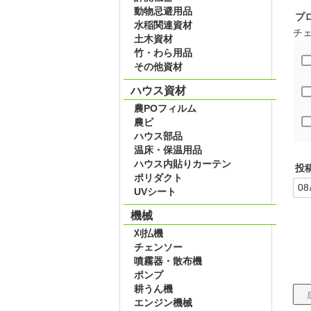
動物忌避用品
プ
水稲関連資材
チ
土木資材
竹・わら用品
その他資材
ハウス資材
農POフィルム
農ビ
ハウス部品
温床・保温用品
ハウス内貼りカーテン
投
ポリダクト
UVシート
機械
刈払機
チェンソー
噴霧器・散布機
ポンプ
耕うん機
エンジン機械