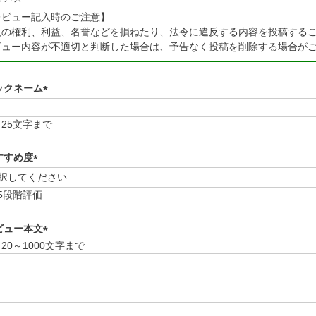
レビュー記入時のご注意】
人の権利、利益、名誉などを損ねたり、法令に違反する内容を投稿する
ビュー内容が不適切と判断した場合は、予告なく投稿を削除する場合が
ックネーム
(
必
25文字まで
須
)
すすめ度
(
必
5段階評価
須
)
ビュー本文
20～1000文字まで
(
必
須
)