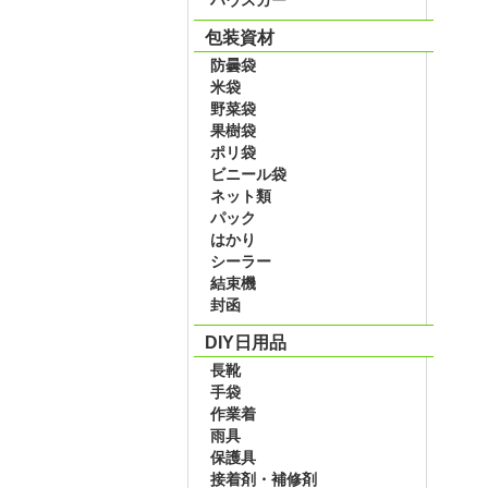
包装資材
防曇袋
米袋
野菜袋
果樹袋
ポリ袋
ビニール袋
ネット類
パック
はかり
シーラー
結束機
封函
DIY日用品
長靴
手袋
作業着
雨具
保護具
接着剤・補修剤