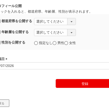
ロフィール公開
ェックを入れると、都道府県、年齢層、性別が表示されます。
都道府県を公開する
年齢層を公開する
性別を公開する
指定なし
男性
女性
稿日
(
必
須
)
登録
戻る