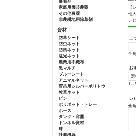
展着剤
家庭用園芸農薬
【
その他農薬
他
非農耕地用除草剤
レ
資材
防草シート
ニ
防虫ネット
防風ネット
全角
遮光ネット
農業用不織布
お
黒マルチ
ブルーシート
アニマルネット
1～
育苗用シルバーポリトウ
牧草ネット
ピン
レ
ポリポット・トレー
全角
ホース
タンク・容器
トンネル資材
畔
計測機器