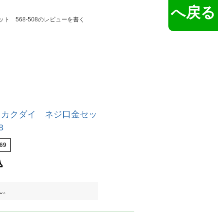
へ戻る
ット 568-508のレビューを書く
I カクダイ ネジ口金セッ
8
69
込
ん。