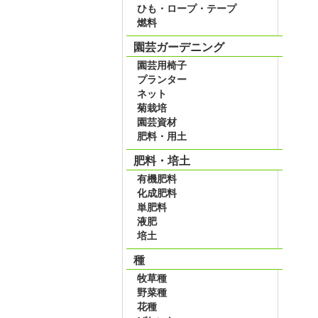
ひも・ロープ・テープ
燃料
園芸ガーデニング
園芸用椅子
プランター
ネット
菊栽培
園芸資材
肥料・用土
肥料・培土
有機肥料
化成肥料
単肥料
液肥
培土
種
牧草種
野菜種
花種