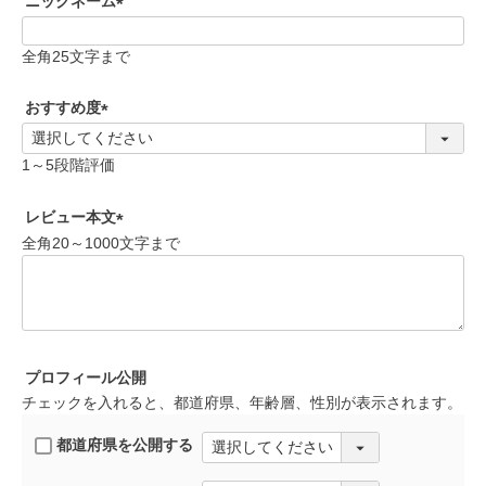
ニックネーム
(
必
全角25文字まで
須
)
おすすめ度
(
必
1～5段階評価
須
)
レビュー本文
全角20～1000文字まで
(
必
須
)
プロフィール公開
チェックを入れると、都道府県、年齢層、性別が表示されます。
都道府県を公開する