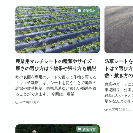
農業資材
農業用マルチシートの種類やサイズ・
防草シートを
厚さの選び方は？効果や張り方も解説
トは？選び方
数・敷き方の
畝の表面を専用のシートで覆って作物を育てる
「マルチ栽培」は、シートを使うことで地温の
農業やガーデニ
調節や雑草抑制、害虫忌避など嬉しい効果を得
車場回り、公園
ることができます。 今回は、農業...
雑草はいたると
草をなんとかする
2023年11月29日
2023年11月13日
農業資材