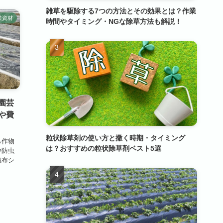
雑草を駆除する7つの方法とその効果とは？作業
業資材
時間やタイミング・NGな除草方法も解説！
園芸
や費
粒状除草剤の使い方と撒く時期・タイミング
ら作物
は？おすすめの粒状除草剤ベスト5選
や防虫
織布シ