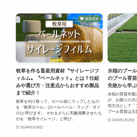
農業資材
牧草を作る畜産用資材〝サイレージフ
水稲のプール
ィルム〟〝ベールネット〟とは？仕組
のプール育苗
みや選び方・注意点からおすすめ製品
失敗から学ぶ
まで紹介！
水稲の育苗作業
が、お困りの方
牧草を刈り取って、ロール状にラップしたもの
培方法として「
を「牧草ロール」(ロールベール・ラップ・サイ
プール育苗は元気
ロ)と呼びます。 それをさらに乳酸発酵させたも
のを「牧草サイレージ」と呼び...
2024年1月29日
2024年5月30日