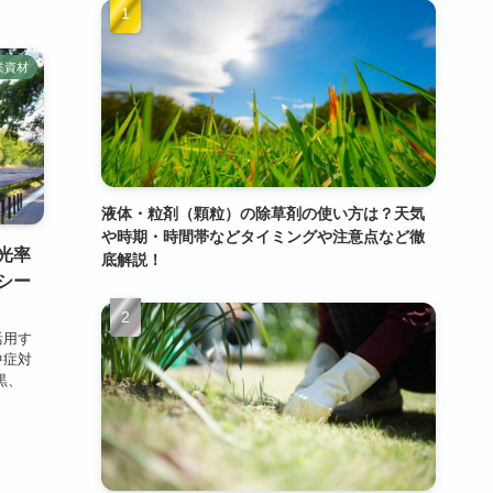
業資材
液体・粒剤（顆粒）の除草剤の使い方は？天気
や時期・時間帯などタイミングや注意点など徹
光率
底解説！
シー
活用す
中症対
黒、