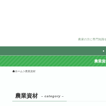
農家の方に専門知識
農業資
ホーム
農業資材
農業資材
– category –