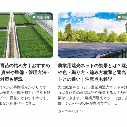
農業資材
農
育苗の始め方｜おすすめ
農業用遮光ネットの効果とは？遮
 資材や準備・管理方法・
や色・織り方・編み方種類と遮光
対策も解説！
トとの違い｜注意点も解説
は何かと手間暇がかかります
先に結論を言うと、農業用遮光ネットを
は作業の手間を省力化できる栽
れば農作物の高温障害や作業する人の熱
プール育苗」がおすすめです。
策ができます。 農業用遮光ネットでは、
な水稲を均一に育...
白、シルバーの3色が主流ですが、...
2023年12月11日