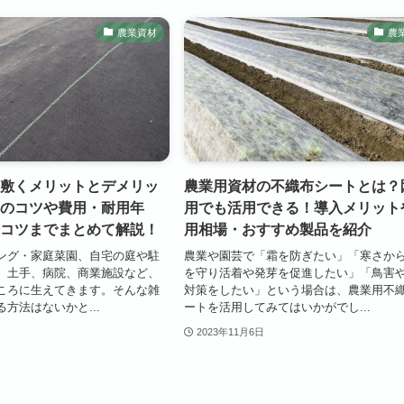
農業資材
農
敷くメリットとデメリッ
農業用資材の不織布シートとは？
のコツや費用・耐用年
用でも活用できる！導入メリット
コツまでまとめて解説！
用相場・おすすめ製品を紹介
ング・家庭菜園、自宅の庭や駐
農業や園芸で「霜を防ぎたい」「寒さか
、土手、病院、商業施設など、
を守り活着や発芽を促進したい」「鳥害
ころに生えてきます。そんな雑
対策をしたい」という場合は、農業用不
方法はないかと...
ートを活用してみてはいかがでし...
2023年11月6日