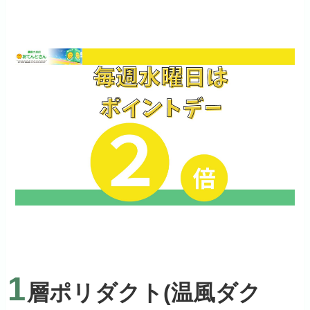
1
層ポリダクト(温風ダク